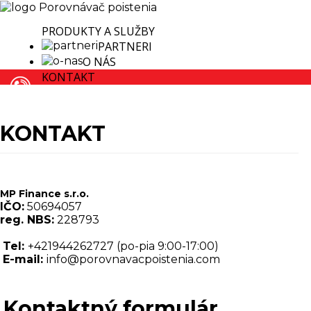
Porovnanie všetkých ponúk na jednom mieste
PRODUKTY A SLUŽBY
Úvod
PARTNERI
O NÁS
Produkty
KONTAKT
a
služby
Partneri
KONTAKT
O
nás
MP Finance s.r.o.
Kontakt
IČO:
50694057
reg. NBS:
228793
Tel:
+421944262727 (po-pia 9:00-17:00)
E-mail:
info@porovnavacpoistenia.com
Kontaktný formulár